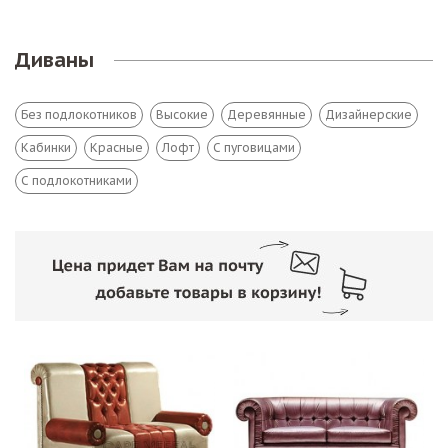
Диваны
Без подлокотников
Высокие
Деревянные
Дизайнерские
Кабинки
Красные
Лофт
С пуговицами
С подлокотниками