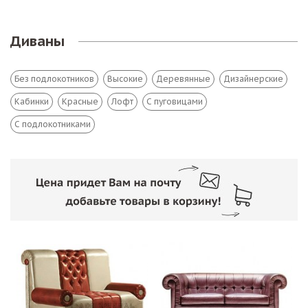
Диваны
Без подлокотников
Высокие
Деревянные
Дизайнерские
Кабинки
Красные
Лофт
С пуговицами
С подлокотниками