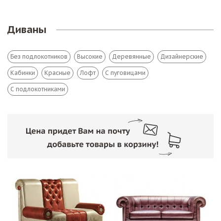
Диваны
Без подлокотников
Высокие
Деревянные
Дизайнерские
Кабинки
Красные
Лофт
С пуговицами
С подлокотниками