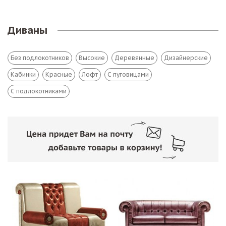
Диваны
Без подлокотников
Высокие
Деревянные
Дизайнерские
Кабинки
Красные
Лофт
С пуговицами
С подлокотниками