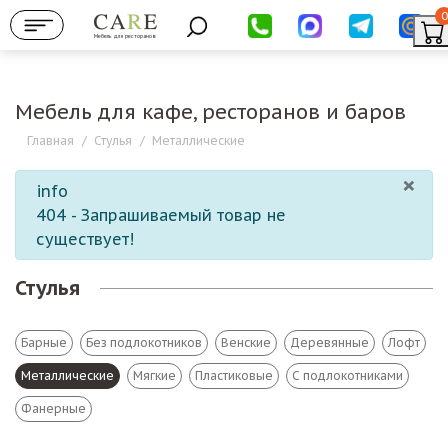
0
Мебель для ресторанов
Мебель для кафе, ресторанов и баров
Главная
/
Стулья
/
Металлические
×
info
404 - Запрашиваемый товар не
существует!
Стулья
Барные
Без подлокотников
Венские
Деревянные
Лофт
Металлические
Мягкие
Пластиковые
С подлокотниками
Фанерные