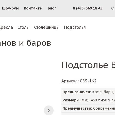
Шоу-рум
Контакты
Блог
8 (495) 369 18 45
Кресла
Столы
Столешницы
Подстолья
анов и баров
Подстолье 
Артикул
: 085-162
Предназначен:
Кафе, бары,
Размеры (мм):
450
х
450
х
7
Преимущества:
Современны