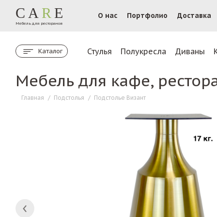
CA
R
E
О нас
Портфолио
Доставка
Мебель для ресторанов
Стулья
Полукресла
Диваны
Каталог
Мебель для кафе, рестор
Главная
/
Подстолья
/
Подстолье Визант