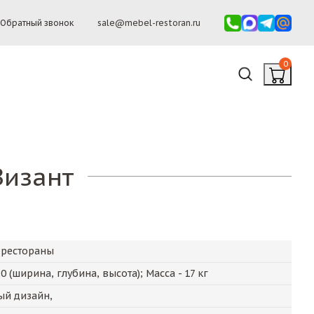
Обратный звонок
sale@mebel-restoran.ru
0
Визант
 рестораны
20
(ширина, глубина, высота); Масса -
17
кг
й дизайн,