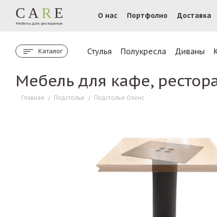
CA
R
E
О нас
Портфолио
Доставка
Мебель для ресторанов
Стулья
Полукресла
Диваны
Каталог
Мебель для кафе, рестор
Главная
/
Подстолья
/
Подстолье Оленс