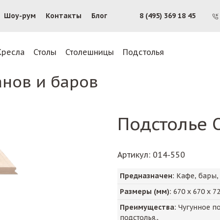
Шоу-рум
Контакты
Блог
8 (495) 369 18 45
Кресла
Столы
Столешницы
Подстолья
анов и баров
Подстолье 
Артикул
: 014-550
Предназначен:
Кафе, бары,
Размеры (мм):
670
х
670
х
7
Преимущества:
Чугунное по
подстолья.,