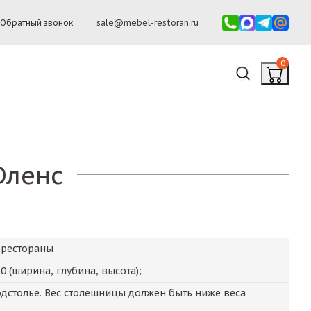
Обратный звонок
sale@mebel-restoran.ru
0
Оленс
 рестораны
20
(ширина, глубина, высота);
дстолье. Вес столешницы должен быть ниже веса