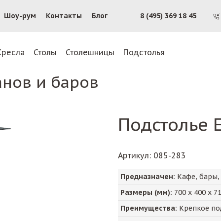
Шоу-рум
Контакты
Блог
8 (495) 369 18 45
Кресла
Столы
Столешницы
Подстолья
анов и баров
Подстолье 
Артикул
: 085-283
Предназначен:
Кафе, бары,
Размеры (мм):
700
х
400
х
7
Преимущества:
Крепкое по