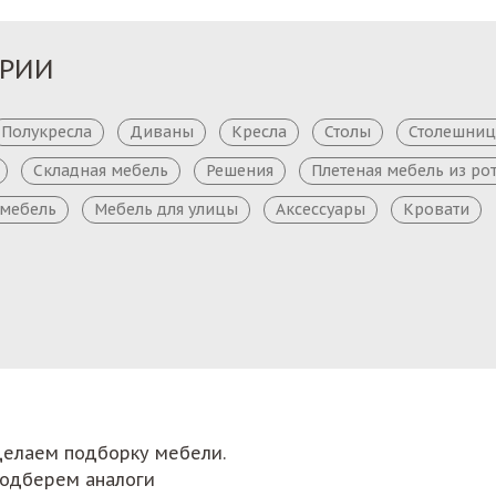
ОРИИ
Полукресла
Диваны
Кресла
Столы
Столешни
Складная мебель
Решения
Плетеная мебель из ро
 мебель
Мебель для улицы
Аксессуары
Кровати
сделаем подборку мебели.
подберем аналоги