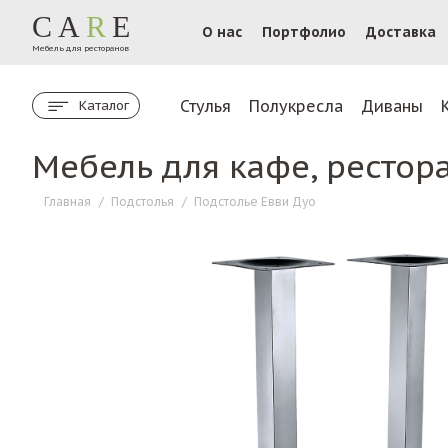
CA
R
E
О нас
Портфолио
Доставка
Мебель для ресторанов
Стулья
Полукресла
Диваны
Каталог
Мебель для кафе, рестор
Главная
/
Подстолья
/
Подстолье Евви Дуо