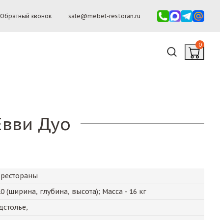
Обратный звонок
sale@mebel-restoran.ru
0
Евви Дуо
 рестораны
10
(ширина, глубина, высота); Масса -
16
кг
дстолье,