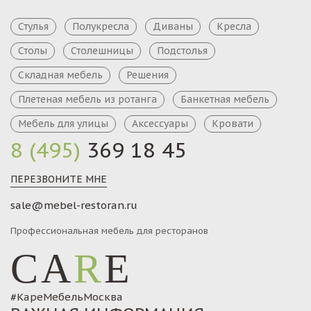
Стулья
Полукресла
Диваны
Кресла
Столы
Столешницы
Подстолья
Складная мебель
Решения
Плетеная мебель из ротанга
Банкетная мебель
Мебель для улицы
Аксессуары
Кровати
8 (495)
369 18 45
ПЕРЕЗВОНИТЕ МНЕ
sale@mebel-restoran.ru
Профессиональная мебель для ресторанов
CA
R
E
#КареМебельМосква