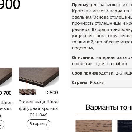
Преимущества:
можно изгот
Кромка с имеет 4 варианта п
овальная. Основа столешни
прочность столешницы и кр
размера. Выбрать тонировку
узорчатая фаска, скругленн
толщиной, что обеспечивае
подстолья,
Описание:
материал изготов
покрытие - цвет на выбор
Срок производства:
2-3 нед
Страна:
Россия.
Столешница Шпон
 Шпон
фигурная кромка
ромка
021-846
5