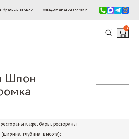
Обратный звонок
sale@mebel-restoran.ru
0
а Шпон
ромка
 рестораны Кафе, бары, рестораны
5
(ширина, глубина, высота);