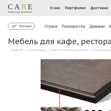
CA
R
E
О нас
Портфолио
Доставка
Мебель для ресторанов
Стулья
Полукресла
Диваны
Каталог
Мебель для кафе, рестор
Главная
/
Столешницы
/
Шпон с точеной кромкой
/
Столешница