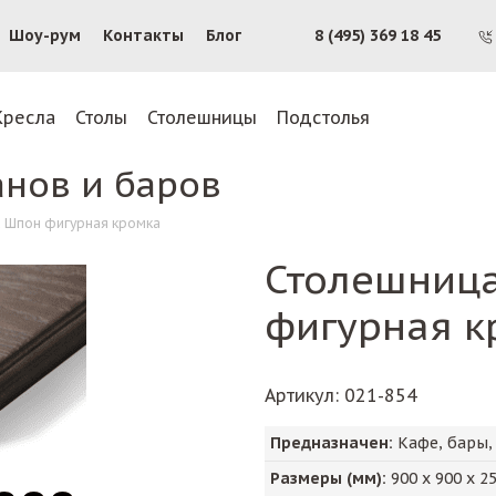
Шоу-рум
Контакты
Блог
8 (495) 369 18 45
Кресла
Столы
Столешницы
Подстолья
анов и баров
 Шпон фигурная кромка
Столешниц
фигурная к
Артикул
: 021-854
Предназначен:
Кафе, бары,
Размеры (мм):
900
х
900
х
2