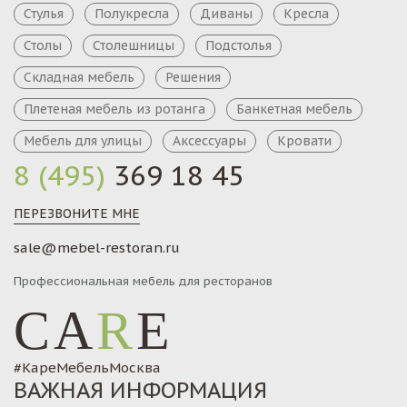
Стулья
Полукресла
Диваны
Кресла
Столы
Столешницы
Подстолья
Складная мебель
Решения
Плетеная мебель из ротанга
Банкетная мебель
Мебель для улицы
Аксессуары
Кровати
8 (495)
369 18 45
ПЕРЕЗВОНИТЕ МНЕ
sale@mebel-restoran.ru
Профессиональная мебель для ресторанов
CA
R
E
#КареМебельМосква
ВАЖНАЯ ИНФОРМАЦИЯ