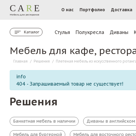
CA
R
E
О нас
Портфолио
Доставка
Мебель для ресторанов
Стулья
Полукресла
Диваны
Каталог
Мебель для кафе, рестор
Главная
/
Решения
/
Плетеная мебель из искусственного ротанг
info
404 - Запрашиваемый товар не существует!
Решения
Банкетная мебель в наличии
Диваны в английском 
Мебель для бургерной
Мебель для восточного рест