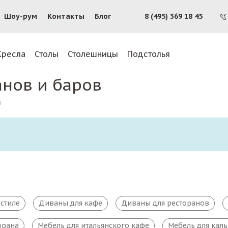
Шоу-рум
Контакты
Блог
8 (495) 369 18 45
Кресла
Столы
Столешницы
Подстолья
анов и баров
а
стиле
Диваны для кафе
Диваны для ресторанов
орана
Мебель для итальянского кафе
Мебель для кал