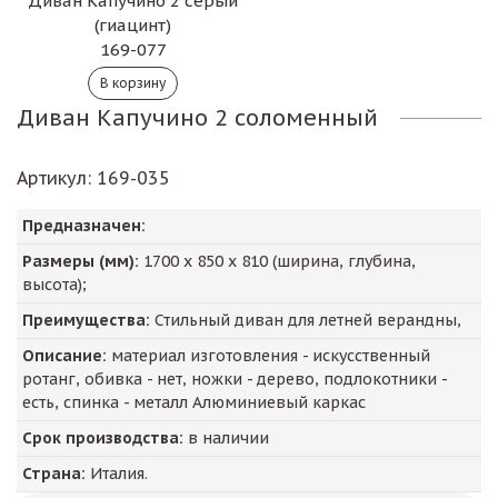
Диван Капучино 2 серый
(гиацинт)
169-077
Диван Капучино 2 соломенный
Артикул
: 169-035
Предназначен:
Размеры (мм):
1700
х
850
х
810
(ширина, глубина,
высота);
Преимущества:
Стильный диван для летней верандны,
Описание:
материал изготовления - искусственный
ротанг, обивка - нет, ножки - дерево, подлокотники -
есть, спинка - металл Алюминиевый каркас
Срок производства:
в наличии
Страна:
Италия.