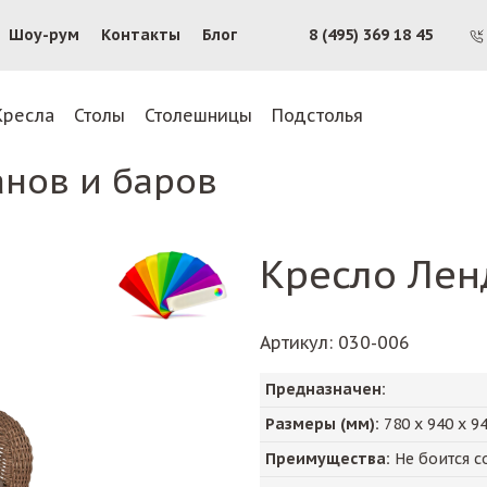
Шоу-рум
Контакты
Блог
8 (495) 369 18 45
Кресла
Столы
Столешницы
Подстолья
анов и баров
Кресло Лен
Артикул
: 030-006
Предназначен:
Размеры (мм):
780
х
940
х
9
Преимущества:
Не боится с