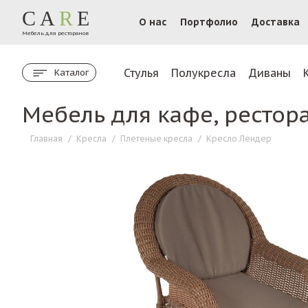
CA
R
E
О нас
Портфолио
Доставка
Мебель для ресторанов
Стулья
Полукресла
Диваны
Каталог
Мебель для кафе, рестор
Главная
/
Кресла
/
Плетеные кресла
/
Кресло Лендер