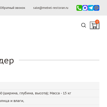
Обратный звонок
sale@mebel-restoran.ru
0
дер
40
(ширина, глубина, высота); Масса -
15
кг
олнца и влаги,