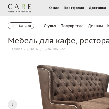
CA
R
E
О нас
Портфолио
Доставка
Мебель для ресторанов
Стулья
Полукресла
Диваны
Каталог
Мебель для кафе, рестор
Главная
/
Диваны
/
Диван Фоннес