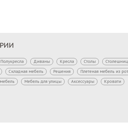
Заказ
Заказ
ОРИИ
Полукресла
Диваны
Кресла
Столы
Столешни
Складная мебель
Решения
Плетеная мебель из ро
 мебель
Мебель для улицы
Аксессуары
Кровати