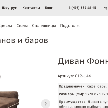
Шоу-рум
Контакты
Блог
8 (495) 369 18 45
Кресла
Столы
Столешницы
Подстолья
анов и баров
Диван Фон
Артикул
: 012-144
Предназначен:
Кафе, бары,
Размеры (мм):
1320
х
750
х
Преимущества:
Диван с пу
обивки., можно выбрать цве