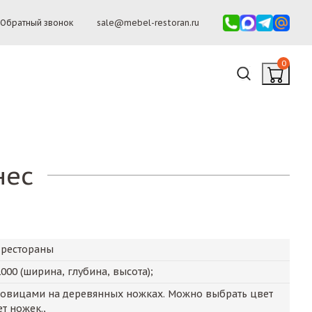
Обратный звонок
sale@mebel-restoran.ru
0
нес
 рестораны
1000
(ширина, глубина, высота);
говицами на деревянных ножках. Можно выбрать цвет
т ножек.,