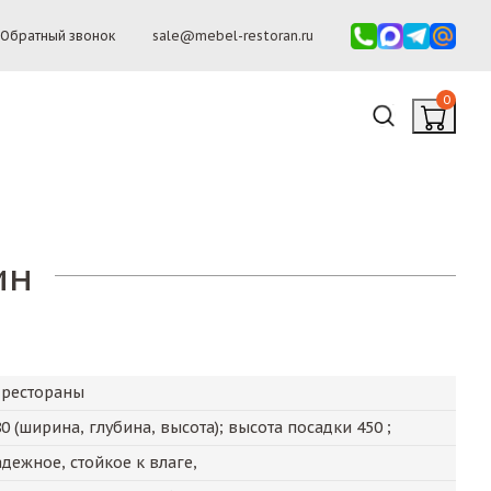
Обратный звонок
sale@mebel-restoran.ru
0
ин
 рестораны
80
(ширина, глубина, высота); высота посадки
450
;
дежное, стойкое к влаге,