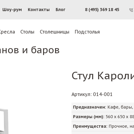
Шоу-рум
Контакты
Блог
8 (495) 369 18 45
Кресла
Столы
Столешницы
Подстолья
анов и баров
Стул Карол
Артикул
: 014-001
Предназначен:
Кафе, бары,
Размеры (мм):
560
х
650
х
8
Преимущества:
Прочное, на