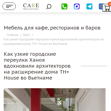
0
Мебель для ресторанов
Мебель для кафе, ресторанов и баров
Главная
/
Блог
/
Как узкие городские переулки Ханоя вдохновили архитекторов на
расширение дома TH+ House во Вьетнаме
Как узкие городские
переулки Ханоя
вдохновили архитекторов
на расширение дома TH+
House во Вьетнаме