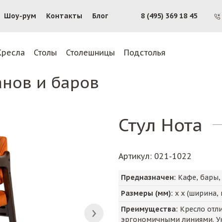
Шоу-рум
Контакты
Блог
8 (495) 369 18 45
Кресла
Столы
Столешницы
Подстолья
анов и баров
Стул Нота
Артикул
: 021-1022
Предназначен:
Кафе, бары,
Размеры (мм):
х х (ширина, 
Преимущества:
Кресло отл
эргономичными линиями. Ук