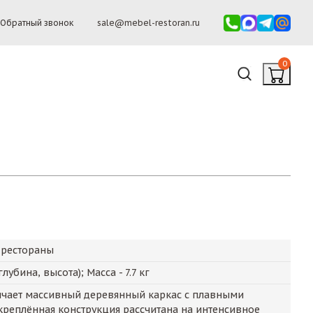
Обратный звонок
sale@mebel-restoran.ru
0
 рестораны
глубина, высота); Масса -
7.7
кг
ичает массивный деревянный каркас с плавными
реплённая конструкция рассчитана на интенсивное