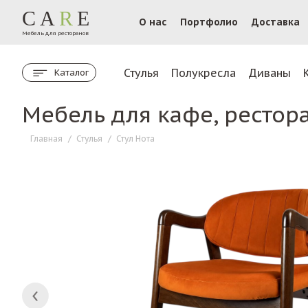
CA
R
E
О нас
Портфолио
Доставка
Мебель для ресторанов
Стулья
Полукресла
Диваны
Каталог
Мебель для кафе, рестор
Главная
/
Стулья
/
Стул Нота