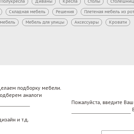
Полукресла
Диваны
Кресла
Столы
Столешни
Складная мебель
Решения
Плетеная мебель из ро
 мебель
Мебель для улицы
Аксессуары
Кровати
сделаем подборку мебели.
подберем аналоги
Пожалуйста, введите Ваш
изайн и т.д.