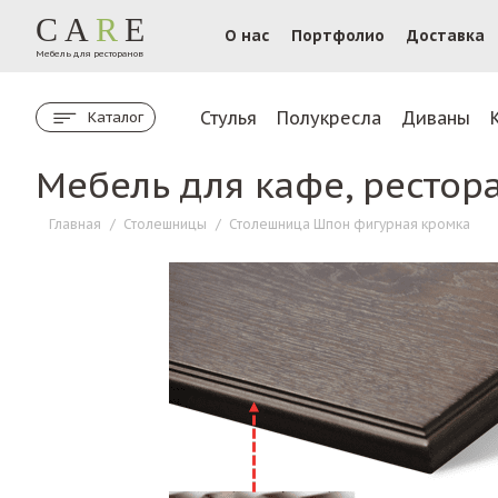
CA
R
E
О нас
Портфолио
Доставка
Мебель для ресторанов
Стулья
Полукресла
Диваны
Каталог
Мебель для кафе, рестор
Главная
/
Столешницы
/
Столешница Шпон фигурная кромка