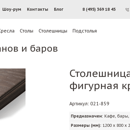
Шоу-рум
Контакты
Блог
8 (495) 369 18 45
Кресла
Столы
Столешницы
Подстолья
анов и баров
Столешниц
фигурная к
Артикул
: 021-859
Предназначен:
Кафе, бары,
Размеры (мм):
1200
х
800
х