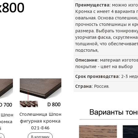
Преимущества:
можно изгот
Кромка с имеет 4 варианта п
овальная. Основа столешни
прочность столешницы и кр
размера. Выбрать тонировку
узорчатая фаска, скругленн
толщиной, что обеспечивае
подстолья,
Описание:
материал изготов
покрытие - цвет на выбор
Срок производства:
2-3 нед
Страна:
Россия.
Столешница Шпон
 Шпон
фигурная кромка
ромка
021-846
5