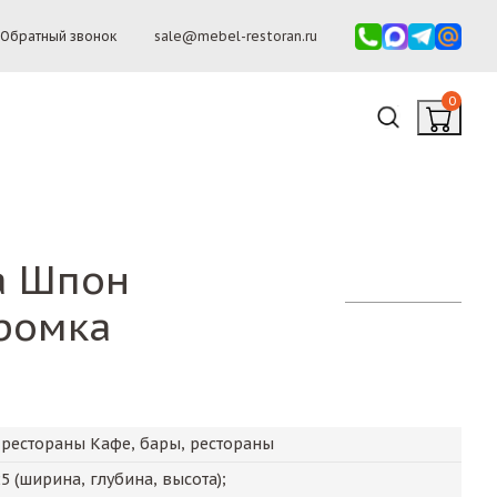
Обратный звонок
sale@mebel-restoran.ru
0
а Шпон
ромка
 рестораны Кафе, бары, рестораны
25
(ширина, глубина, высота);