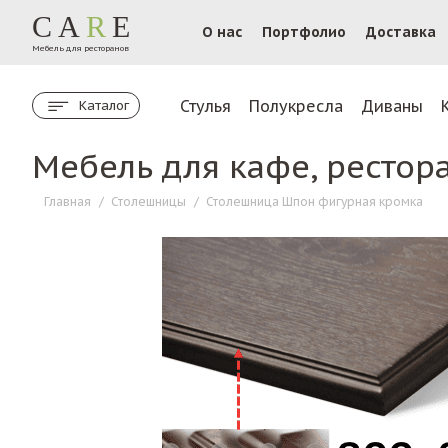
CA
R
E
О нас
Портфолио
Доставка
Мебель для ресторанов
Стулья
Полукресла
Диваны
Каталог
Мебель для кафе, рестор
Главная
/
Столешницы
/
Столешница Шпон фигурная кромка