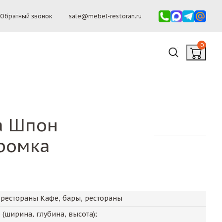
Обратный звонок
sale@mebel-restoran.ru
0
а Шпон
ромка
 рестораны Кафе, бары, рестораны
5
(ширина, глубина, высота);