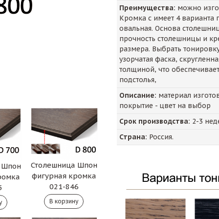
Преимущества:
можно изгот
Кромка с имеет 4 варианта п
овальная. Основа столешни
прочность столешницы и кр
размера. Выбрать тонировку
узорчатая фаска, скругленн
толщиной, что обеспечивае
подстолья,
Описание:
материал изготов
покрытие - цвет на выбор
Срок производства:
2-3 нед
Страна:
Россия.
Столешница Шпон
 Шпон
фигурная кромка
ромка
021-846
5