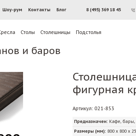
Шоу-рум
Контакты
Блог
8 (495) 369 18 45
Кресла
Столы
Столешницы
Подстолья
анов и баров
Столешниц
фигурная к
Артикул
: 021-853
Предназначен:
Кафе, бары,
Размеры (мм):
800
х
800
х
2