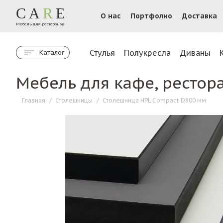
CA
R
E
О нас
Портфолио
Доставка
Мебель для ресторанов
Стулья
Полукресла
Диваны
Каталог
Мебель для кафе, рестор
Главная
/
Столешницы
/
Столешница HPL Compact D800 мм