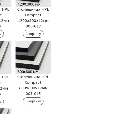
Столешница HPL
а HPL
Compact
t
1200х800х12мм
12мм
005-018
9
Столешница HPL
а HPL
Compact
t
600х600х12мм
12мм
005-013
5