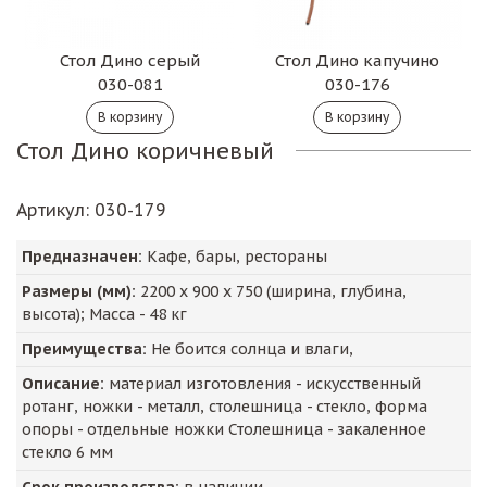
Стол Дино серый
Стол Дино капучино
030-081
030-176
Стол Дино коричневый
Артикул
: 030-179
Предназначен:
Кафе, бары, рестораны
Размеры (мм):
2200
х
900
х
750
(ширина, глубина,
высота); Масса -
48
кг
Преимущества:
Не боится солнца и влаги,
Описание:
материал изготовления - искусственный
ротанг, ножки - металл, столешница - стекло, форма
опоры - отдельные ножки Столешница - закаленное
стекло 6 мм
Срок производства:
в наличии