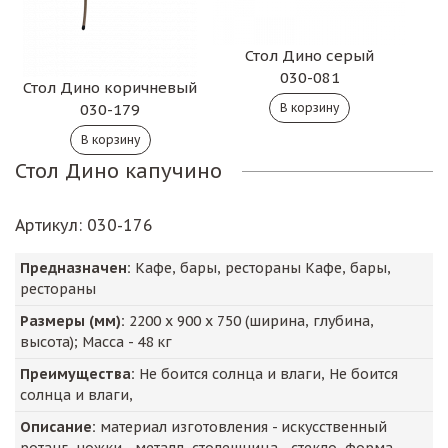
Стол Дино серый
030-081
Стол Дино коричневый
030-179
Стол Дино капучино
Артикул
: 030-176
Предназначен:
Кафе, бары, рестораны Кафе, бары,
рестораны
Размеры (мм):
2200
х
900
х
750
(ширина, глубина,
высота); Масса -
48
кг
Преимущества:
Не боится солнца и влаги, Не боится
солнца и влаги,
Описание:
материал изготовления - искусственный