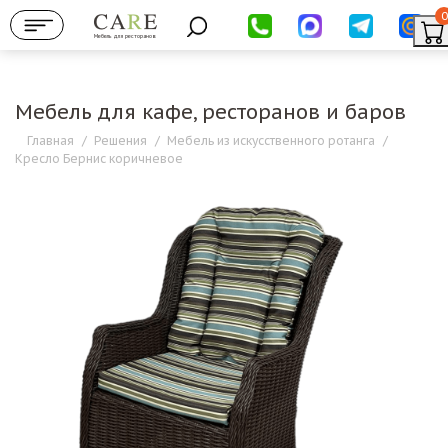
0
Мебель для ресторанов
Мебель для кафе, ресторанов и баров
Главная
/
Решения
/
Мебель из искусственного ротанга
/
Кресло Бернис коричневое