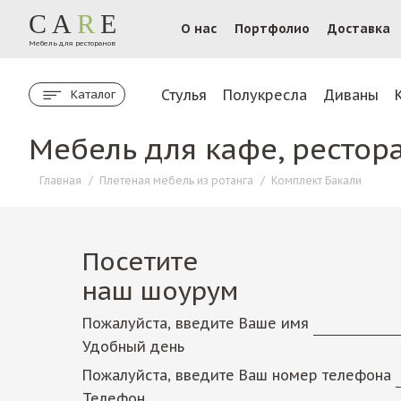
CA
R
E
О нас
Портфолио
Доставка
Мебель для ресторанов
Стулья
Полукресла
Диваны
Каталог
Мебель для кафе, рестор
Главная
/
Плетеная мебель из ротанга
/
Комплект Бакали
Посетите
наш шоурум
Пожалуйста, введите Ваше имя
Удобный день
Пожалуйста, введите Ваш номер телефона
Телефон