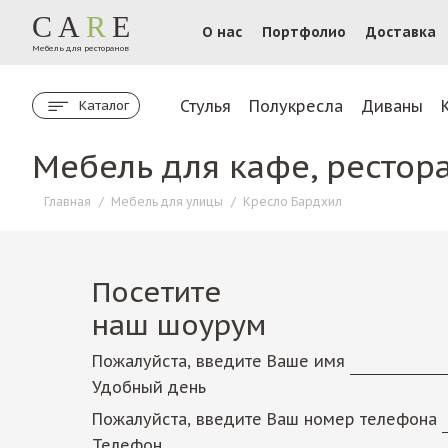
CA
R
E
О нас
Портфолио
Доставка
Мебель для ресторанов
Стулья
Полукресла
Диваны
Каталог
Мебель для кафе, рестор
Главная
/
Мебель для улицы
/
Кресло Бардхил
Посетите
наш шоурум
Пожалуйста, введите Ваше имя
Удобный день
Пожалуйста, введите Ваш номер телефона
Телефон