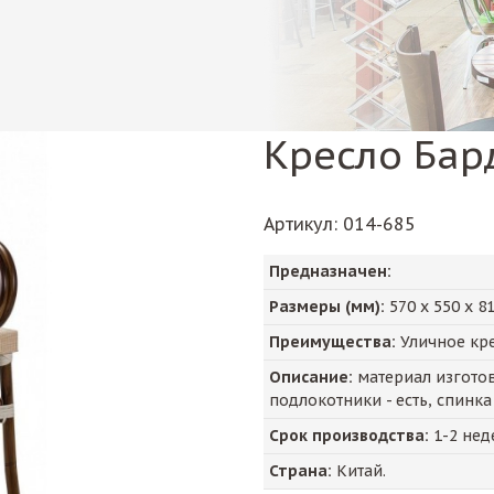
Кресло Бар
Артикул
: 014-685
Предназначен:
Размеры (мм):
570
х
550
х
8
Преимущества:
Уличное кре
Описание:
материал изготовл
подлокотники - есть, спинка
Срок производства:
1-2 нед
Страна:
Китай.