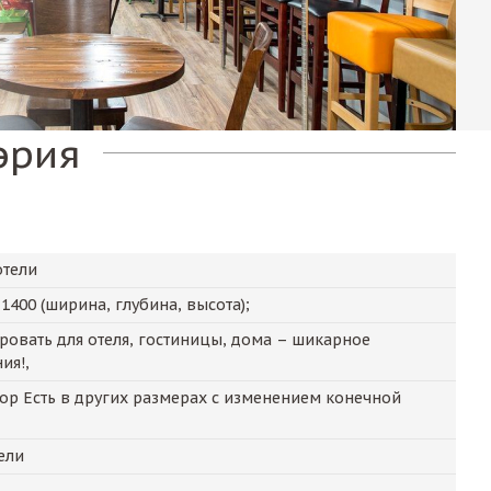
эрия
отели
х
1400
(ширина, глубина, высота);
овать для отеля, гостиницы, дома – шикарное
ия!,
бор Есть в других размерах с изменением конечной
ели