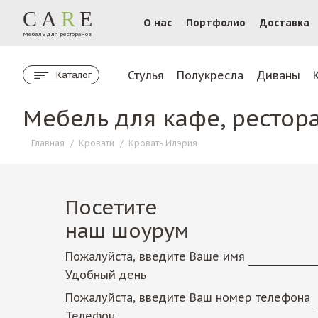
CA
R
E
О нас
Портфолио
Доставка
Мебель для ресторанов
Стулья
Полукресла
Диваны
Каталог
Мебель для кафе, рестор
Главная
/
Кровати
/
Кровать Илэрия
Посетите
наш шоурум
Пожалуйста, введите Ваше имя
Удобный день
Пожалуйста, введите Ваш номер телефона
Телефон