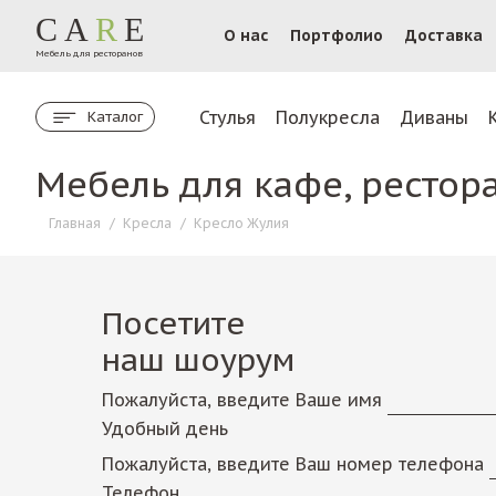
CA
R
E
О нас
Портфолио
Доставка
Мебель для ресторанов
Стулья
Полукресла
Диваны
Каталог
Мебель для кафе, рестор
Главная
/
Кресла
/
Кресло Жулия
Посетите
наш шоурум
Пожалуйста, введите Ваше имя
Удобный день
Пожалуйста, введите Ваш номер телефона
Телефон