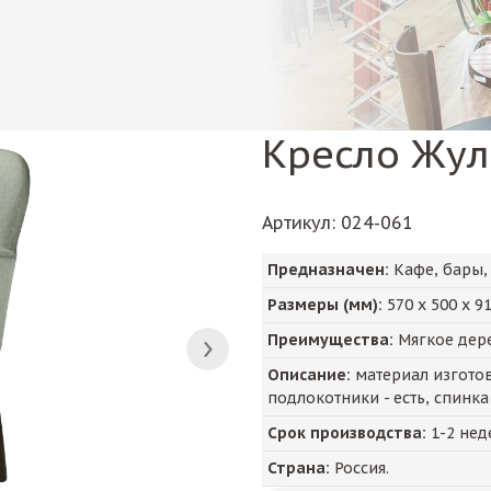
Кресло Жу
Артикул
: 024-061
Предназначен:
Кафе, бары,
Размеры (мм):
570
х
500
х
9
Преимущества:
Мягкое дере
Описание:
материал изготов
подлокотники - есть, спинка
Срок производства:
1-2 нед
Страна:
Россия.