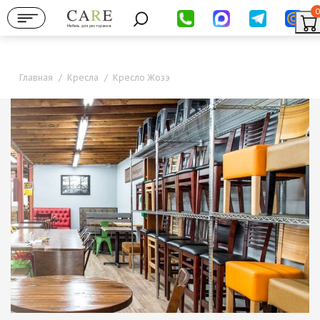
0
Мебель для ресторанов
Главная
/
Кресла
/
Кресло Жозэ