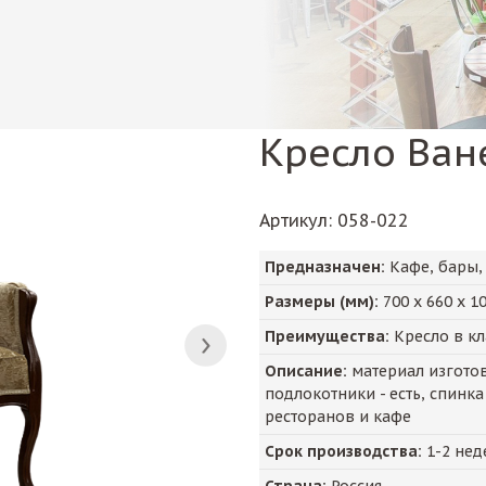
Кресло Ван
Артикул
: 058-022
Предназначен:
Кафе, бары,
Размеры (мм):
700
х
660
х
1
Преимущества:
Кресло в кл
Описание:
материал изготов
подлокотники - есть, спинка
ресторанов и кафе
Срок производства:
1-2 нед
Страна:
Россия.