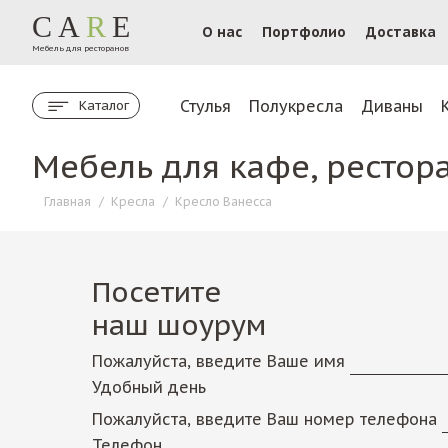
CA
R
E
О нас
Портфолио
Доставка
Мебель для ресторанов
Стулья
Полукресла
Диваны
Каталог
Мебель для кафе, рестор
Главная
/
Кресла
/
Кресло Ванесса
Посетите
наш шоурум
Пожалуйста, введите Ваше имя
Удобный день
Пожалуйста, введите Ваш номер телефона
Телефон