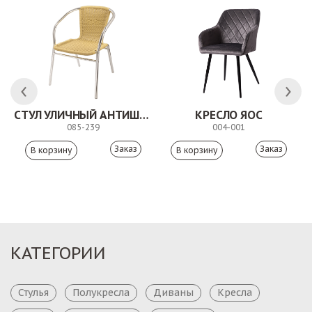
ЛК
СТУЛ УЛИЧНЫЙ АНТИШОН
КРЕСЛО ЯОС
085-239
004-001
Заказ
Заказ
КАТЕГОРИИ
Стулья
Полукресла
Диваны
Кресла