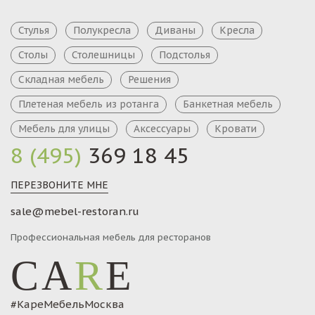
Стулья
Полукресла
Диваны
Кресла
Столы
Столешницы
Подстолья
Складная мебель
Решения
Плетеная мебель из ротанга
Банкетная мебель
Мебель для улицы
Аксессуары
Кровати
8 (495)
369 18 45
ПЕРЕЗВОНИТЕ МНЕ
sale@mebel-restoran.ru
Профессиональная мебель для ресторанов
CA
R
E
#КареМебельМосква