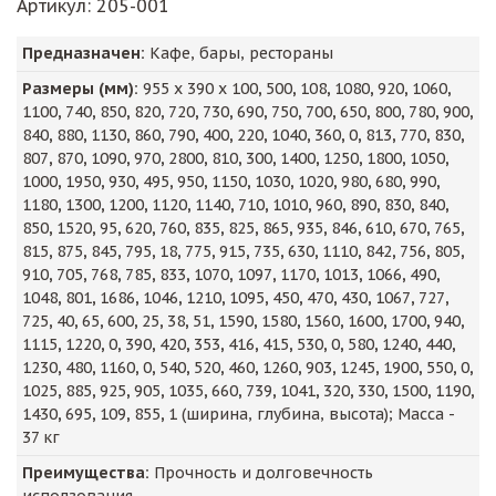
Артикул
: 205-001
Предназначен:
Кафе, бары, рестораны
Размеры (мм):
955
х
390
х
100
,
500
,
108
,
1080
,
920
,
1060
,
1100
,
740
,
850
,
820
,
720
,
730
,
690
,
750
,
700
,
650
,
800
,
780
,
900
,
840
,
880
,
1130
,
860
,
790
,
400
,
220
,
1040
,
360
,
0
,
813
,
770
,
830
,
807
,
870
,
1090
,
970
,
2800
,
810
,
300
,
1400
,
1250
,
1800
,
1050
,
1000
,
1950
,
930
,
495
,
950
,
1150
,
1030
,
1020
,
980
,
680
,
990
,
1180
,
1300
,
1200
,
1120
,
1140
,
710
,
1010
,
960
,
890
,
830
,
840
,
850
,
1520
,
95
,
620
,
760
,
835
,
825
,
865
,
935
,
846
,
610
,
670
,
765
,
815
,
875
,
845
,
795
,
18
,
775
,
915
,
735
,
630
,
1110
,
842
,
756
,
805
,
910
,
705
,
768
,
785
,
833
,
1070
,
1097
,
1170
,
1013
,
1066
,
490
,
1048
,
801
,
1686
,
1046
,
1210
,
1095
,
450
,
470
,
430
,
1067
,
727
,
725
,
40
,
65
,
600
,
25
,
38
,
51
,
1590
,
1580
,
1560
,
1600
,
1700
,
940
,
1115
,
1220
,
0
,
390
,
420
,
353
,
416
,
415
,
530
,
0
,
580
,
1240
,
440
,
1230
,
480
,
1160
,
0
,
540
,
520
,
460
,
1260
,
903
,
1245
,
1900
,
550
,
0
,
1025
,
885
,
925
,
905
,
1035
,
660
,
739
,
1041
,
320
,
330
,
1500
,
1190
,
1430
,
695
,
109
,
855
,
1
(ширина, глубина, высота); Масса -
37
кг
Преимущества:
Прочность и долговечность