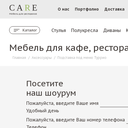
CA
R
E
О нас
Портфолио
Доставка
Мебель для ресторанов
Стулья
Полукресла
Диваны
Каталог
Мебель для кафе, рестор
Главная
/
Аксессуары
/
Подставка под меню Туррио
Посетите
наш шоурум
Пожалуйста, введите Ваше имя
Удобный день
Пожалуйста, введите Ваш номер телефона
Телефон