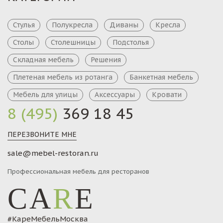
Стулья
Полукресла
Диваны
Кресла
Столы
Столешницы
Подстолья
Складная мебель
Решения
Плетеная мебель из ротанга
Банкетная мебель
Мебель для улицы
Аксессуары
Кровати
8 (495)
369 18 45
ПЕРЕЗВОНИТЕ МНЕ
sale@mebel-restoran.ru
Профессиональная мебель для ресторанов
CA
R
E
#КареМебельМосква