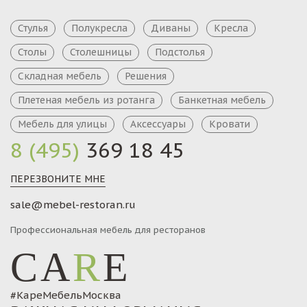
Стулья
Полукресла
Диваны
Кресла
Столы
Столешницы
Подстолья
Складная мебель
Решения
Плетеная мебель из ротанга
Банкетная мебель
Мебель для улицы
Аксессуары
Кровати
8 (495)
369 18 45
ПЕРЕЗВОНИТЕ МНЕ
sale@mebel-restoran.ru
Профессиональная мебель для ресторанов
CA
R
E
#КареМебельМосква