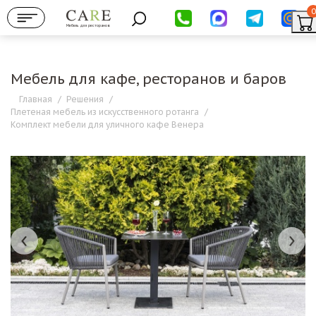
0
Мебель для ресторанов
Мебель для кафе, ресторанов и баров
Главная
/
Решения
/
Плетеная мебель из искусственного ротанга
/
Комплект мебели для уличного кафе Венера