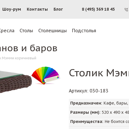
Шоу-рум
Контакты
Блог
8 (495) 369 18 45
Кресла
Столы
Столешницы
Подстолья
анов и баров
к Мэмми коричневый
Столик Мэ
Артикул
: 030-183
Предназначен:
Кафе, бары,
Размеры (мм):
520
х
490
х
4
Преимущества:
Не боится с