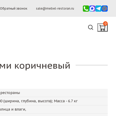
Обратный звонок
sale@mebel-restoran.ru
0
мми коричневый
 рестораны
80
(ширина, глубина, высота); Масса -
6.7
кг
олнца и влаги,