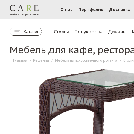
CA
R
E
О нас
Портфолио
Доставка
Мебель для ресторанов
Стулья
Полукресла
Диваны
Каталог
Мебель для кафе, рестор
Главная
/
Решения
/
Мебель из искусственного ротанга
/
Столи