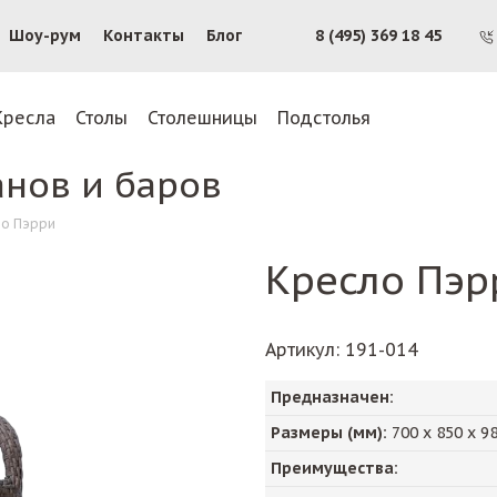
Шоу-рум
Контакты
Блог
8 (495) 369 18 45
Кресла
Столы
Столешницы
Подстолья
анов и баров
о Пэрри
Кресло Пэр
Артикул
: 191-014
Предназначен:
Размеры (мм):
700
х
850
х
9
Преимущества: