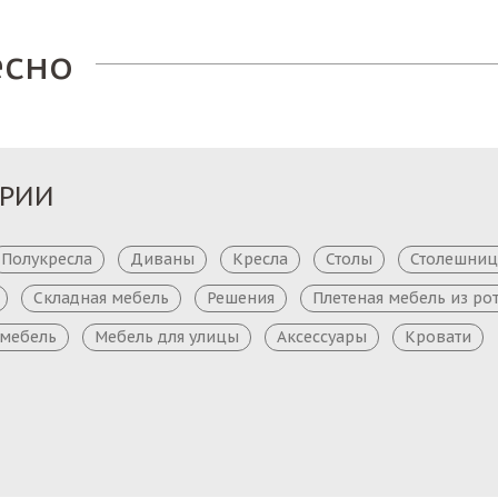
есно
ОРИИ
Полукресла
Диваны
Кресла
Столы
Столешни
Складная мебель
Решения
Плетеная мебель из ро
 мебель
Мебель для улицы
Аксессуары
Кровати