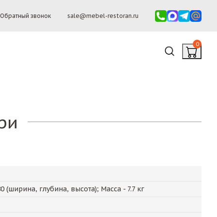
Обратный звонок
sale@mebel-restoran.ru
0
ри
80
(ширина, глубина, высота); Масса -
7.7
кг