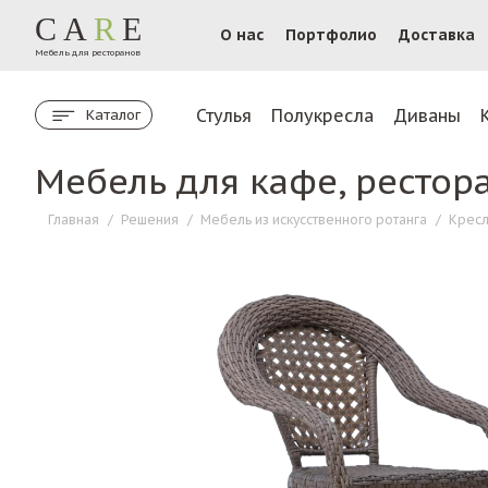
CA
R
E
О нас
Портфолио
Доставка
Мебель для ресторанов
Стулья
Полукресла
Диваны
Каталог
Мебель для кафе, рестор
Главная
/
Решения
/
Мебель из искусственного ротанга
/
Кресл