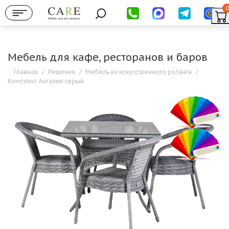
0
Мебель для ресторанов
Мебель для кафе, ресторанов и баров
Главная
/
Решения
/
Мебель из искусственного ротанга
/
Комплект Анталия серый