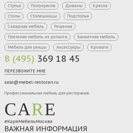
Стулья
Полукресла
Диваны
Кресла
Столы
Столешницы
Подстолья
Складная мебель
Решения
Плетеная мебель из ротанга
Банкетная мебель
Мебель для улицы
Аксессуары
Кровати
8 (495)
369 18 45
ПЕРЕЗВОНИТЕ МНЕ
sale@mebel-restoran.ru
Профессиональная мебель для ресторанов
CA
R
E
#КареМебельМосква
ВАЖНАЯ ИНФОРМАЦИЯ