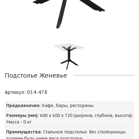
Подстолье Женевье
Артикул
: 014-478
Предназначен:
Кафе, бары, рестораны
Размеры (мм):
600
х
600
х
720
(ширина, глубина, высота);
Масса -
0
кг
Преимущества:
Стальное подстолье. Вес столешницы
должен быть ниже веса подстолья.,