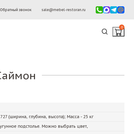
Обратный звонок
sale@mebel-restoran.ru
0
Саймон
х
727
(ширина, глубина, высота); Масса -
25
кг
гунное подстолье. Можно выбрать цвет,