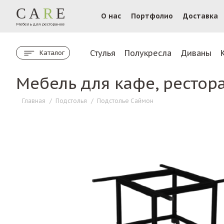
CA
R
E
О нас
Портфолио
Доставка
Мебель для ресторанов
Стулья
Полукресла
Диваны
Каталог
Мебель для кафе, рестор
Главная
/
Подстолья
/
Подстолье Саймон