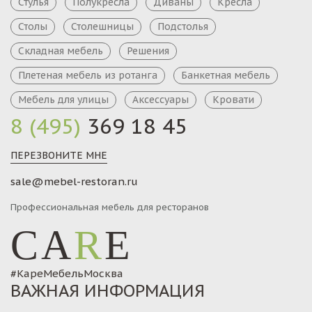
Стулья
Полукресла
Диваны
Кресла
Столы
Столешницы
Подстолья
Складная мебель
Решения
Плетеная мебель из ротанга
Банкетная мебель
Мебель для улицы
Аксессуары
Кровати
8 (495)
369 18 45
ПЕРЕЗВОНИТЕ МНЕ
sale@mebel-restoran.ru
Профессиональная мебель для ресторанов
CA
R
E
#КареМебельМосква
ВАЖНАЯ ИНФОРМАЦИЯ