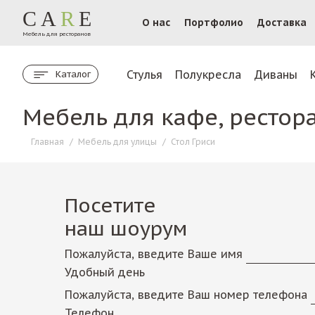
CA
R
E
О нас
Портфолио
Доставка
Мебель для ресторанов
Стулья
Полукресла
Диваны
Каталог
Мебель для кафе, рестор
Главная
/
Мебель для улицы
/
Стол Гриси
Посетите
наш шоурум
Пожалуйста, введите Ваше имя
Удобный день
Пожалуйста, введите Ваш номер телефона
Телефон