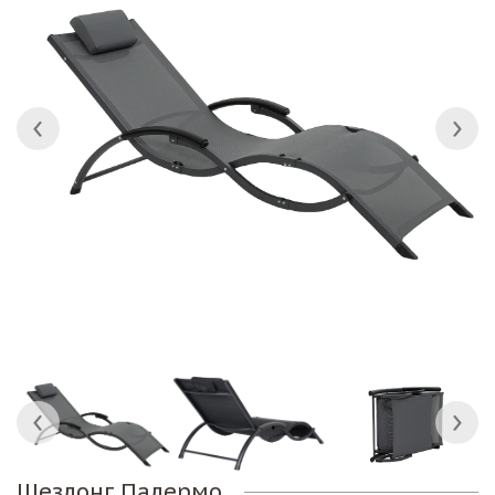
Шезлонг Палермо