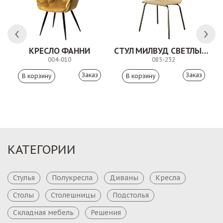
 АНТИШОН
КРЕСЛО ФАННИ
СТУЛ МИЛВУД СВЕТЛЫЙ ШЕЛК
004-010
085-232
Заказ
Заказ
КАТЕГОРИИ
Стулья
Полукресла
Диваны
Кресла
Столы
Столешницы
Подстолья
Складная мебель
Решения