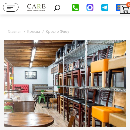
0
Мебель для ресторанов
Главная
/
Кресла
/
Кресло Флоу