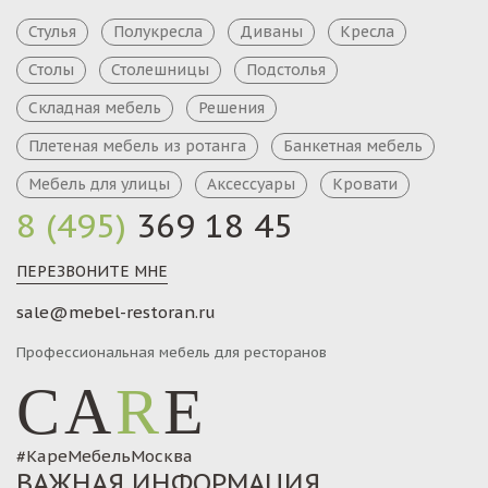
Стулья
Полукресла
Диваны
Кресла
Столы
Столешницы
Подстолья
Складная мебель
Решения
Плетеная мебель из ротанга
Банкетная мебель
Мебель для улицы
Аксессуары
Кровати
8 (495)
369 18 45
ПЕРЕЗВОНИТЕ МНЕ
sale@mebel-restoran.ru
Профессиональная мебель для ресторанов
CA
R
E
#КареМебельМосква
ВАЖНАЯ ИНФОРМАЦИЯ