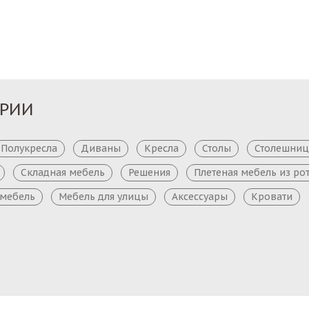
Заказ
Заказ
ОРИИ
Полукресла
Диваны
Кресла
Столы
Столешни
Складная мебель
Решения
Плетеная мебель из ро
 мебель
Мебель для улицы
Аксессуары
Кровати