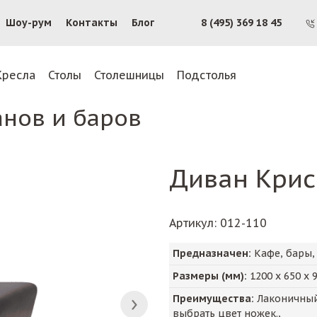
Шоу-рум
Контакты
Блог
8 (495) 369 18 45
Кресла
Столы
Столешницы
Подстолья
анов и баров
Диван Кри
Артикул
: 012-110
Предназначен:
Кафе, бары,
Размеры (мм):
1200
х
650
х
Преимущества:
Лаконичный
выбрать цвет ножек.,