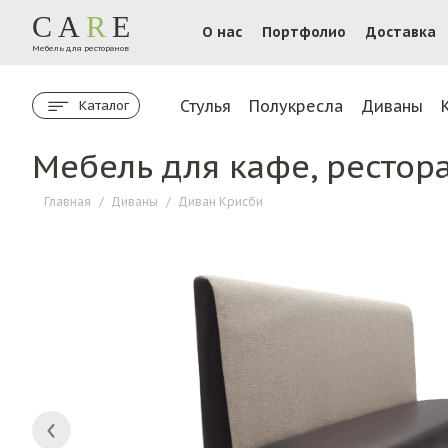
CA
R
E
О нас
Портфолио
Доставка
Мебель для ресторанов
Стулья
Полукресла
Диваны
Каталог
Мебель для кафе, рестор
Главная
/
Диваны
/
Диван Крисби