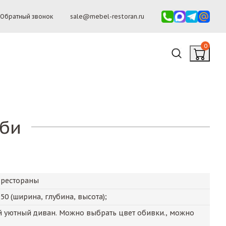
Обратный звонок
sale@mebel-restoran.ru
0
сби
 рестораны
950
(ширина, глубина, высота);
 уютный диван. Можно выбрать цвет обивки., можно