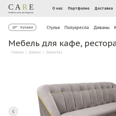
CA
R
E
О нас
Портфолио
Доставка
Мебель для ресторанов
Стулья
Полукресла
Диваны
Каталог
Мебель для кафе, рестор
Главная
/
Диваны
/
Диван Ева