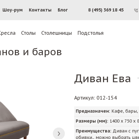
Шоу-рум
Контакты
Блог
8 (495) 369 18 45
Кресла
Столы
Столешницы
Подстолья
анов и баров
Диван Ева
Артикул
: 012-154
Предназначен:
Кафе, бары,
Размеры (мм):
1400
х
750
х
Преимущества:
Диван с пу
обивки., можно выбрать цве