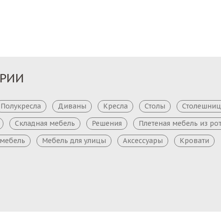
Заказ
Заказ
ОРИИ
Полукресла
Диваны
Кресла
Столы
Столешни
Складная мебель
Решения
Плетеная мебель из ро
 мебель
Мебель для улицы
Аксессуары
Кровати