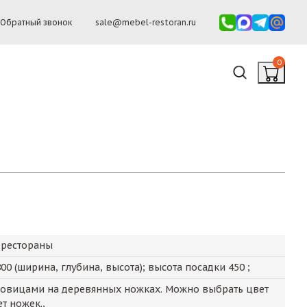
Обратный звонок
sale@mebel-restoran.ru
0
 рестораны
800
(ширина, глубина, высота); высота посадки
450
;
говицами на деревянных ножках. Можно выбрать цвет
т ножек.,